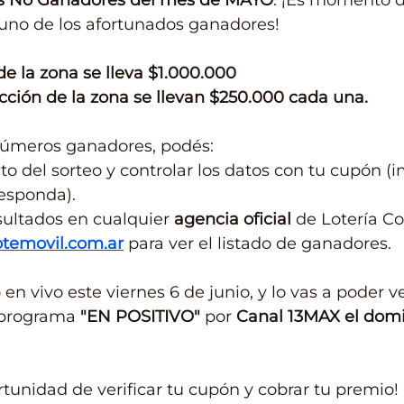
s No Ganadores del mes de MAYO
. ¡Es momento de
 uno de los afortunados ganadores!
de la zona se lleva $1.000.000
acción de la zona se llevan $250.000 cada una.
números ganadores, podés: 
cto del sorteo y controlar los datos con tu cupón (
responda). 
sultados en cualquier 
agencia oficial
 de Lotería Co
otemovil.com.ar
 para ver el listado de ganadores.
ó en vivo este viernes 6 de junio, y lo vas a poder ve
l programa 
"EN POSITIVO"
 por 
Canal 13MAX
el dom
rtunidad de verificar tu cupón y cobrar tu premio!