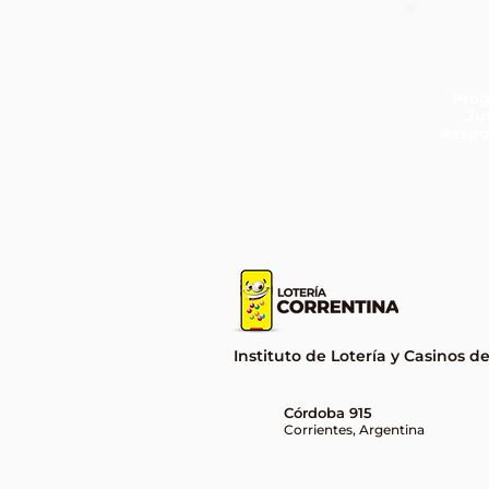
Pro
Ju
Respo
La Quiniela Poceada
Correntina hizo historia con
dos ganadores del premio
récord
Instituto de Lotería y Casinos d
Córdoba 915
Corrientes, Argentina