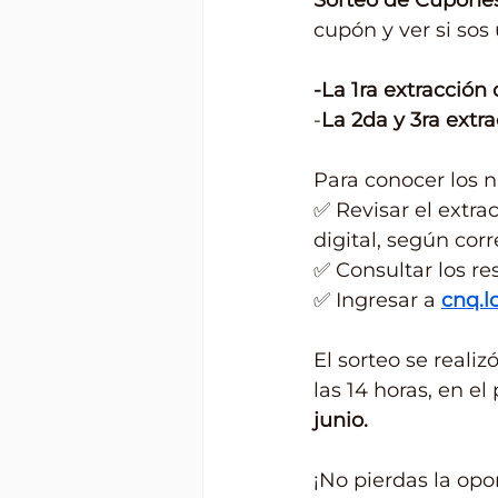
Sorteo de Cupone
cupón y ver si sos
-La 1ra extracción 
-
La 2da y 3ra extr
Para conocer los 
✅ Revisar el extra
digital, según cor
✅ Consultar los re
✅ Ingresar a 
cnq.l
El sorteo se realiz
las 14 horas, en e
junio.
¡No pierdas la opo