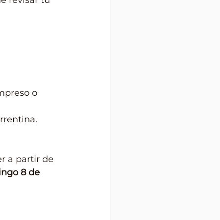
 revisar tu 
impreso o 
rrentina. 
r a partir de 
ingo 8 de 