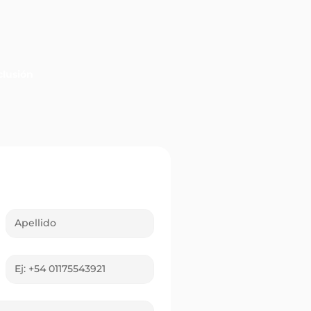
lusión
uiniela Poceada
entina rompe otro
rd: el pozo supera los
 millones