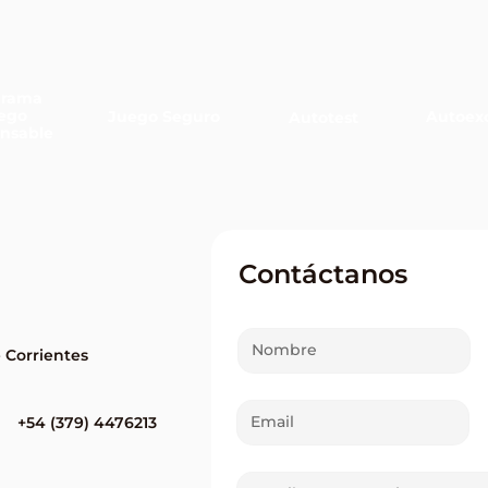
grama
ego
Juego Seguro
Autoexc
Autotest
nsable
Un apostador de Santo
La Q
Tomé ganó más de 22
Corr
millones de pesos en el
réco
Quini 6
$500
Contáctanos
e Corrientes
+54 (379) 4476213