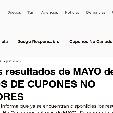
l
Juegos
Turf
Agencias
Noticias
Denuncias
iela
Juego Responsable
Cupones No Ganado
a
6 jun 2025
Quini 6
AEJO
ALEA
Brinco
Juego ileg
s resultados de MAYO de
S DE CUPONES NO
ORES
 informa que ya se encuentran disponibles los res