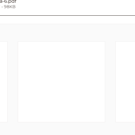
a-6
.pdf
 • 98KB