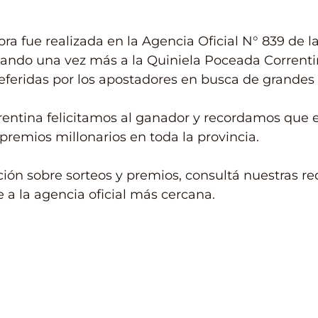
ra fue realizada en la Agencia Oficial N° 839 de 
idando una vez más a la Quiniela Poceada Corrent
referidas por los apostadores en busca de grandes
rentina felicitamos al ganador y recordamos que e
premios millonarios en toda la provincia.
ón sobre sorteos y premios, consultá nuestras red
e a la agencia oficial más cercana.