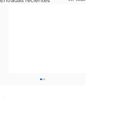
Entradas recientes
Programa
Juego Responsable
“Apuesta Invisible”:
“Apuesta Invisible”
un documental para
un documental par