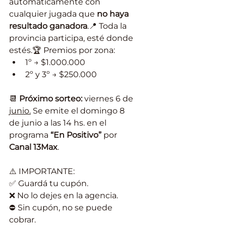
automáticamente con 
cualquier jugada que 
no haya 
resultado ganadora
.📍 Toda la 
provincia participa, esté donde 
estés.🏆 Premios por zona:
1º → $1.000.000
2º y 3º → $250.000
📆 
Próximo sorteo:
 viernes 6 de 
junio.
 Se emite el domingo 8 
de junio a las 14 hs. en el 
programa 
“En Positivo”
 por 
Canal 13Max
.
⚠️ IMPORTANTE:
✅ Guardá tu cupón.
❌ No lo dejes en la agencia.
⛔ Sin cupón, no se puede 
cobrar.