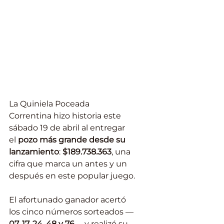
La Quiniela Poceada 
Correntina hizo historia este 
sábado 19 de abril al entregar 
el 
pozo más grande desde su 
lanzamiento
: 
$189.738.363
, una 
cifra que marca un antes y un 
después en este popular juego.
El afortunado ganador acertó 
los cinco números sorteados —
07, 17, 24, 48 y 76
— y realizó su 