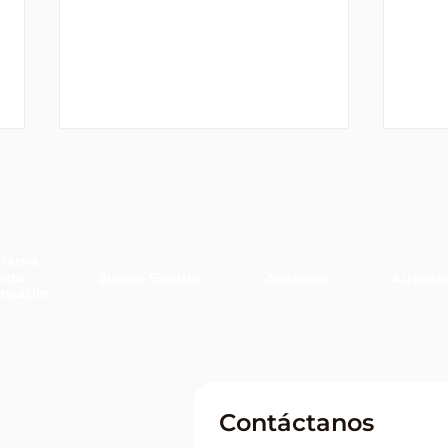
grama
ego
Juego Seguro
Autoexc
Autotest
nsable
Corrientes tuvo un ganador
Tres
millonario en el Quini 6 y se
Quin
llevó más de $1.416
millones
Contáctanos