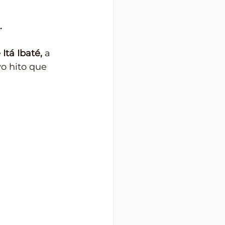
.
Itá Ibaté,
 a 
o hito que 