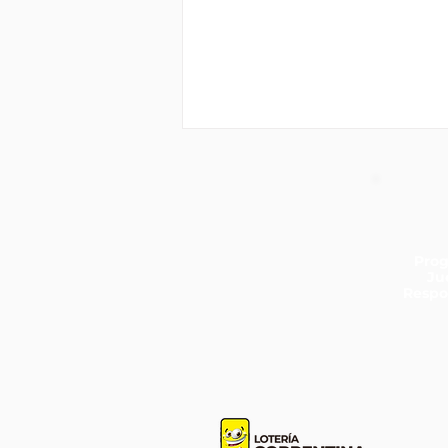
Pro
Ju
Respo
Tres nuevos ganadores del
Quini 6 en Corrientes