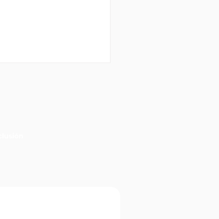
lusión
 nuevos ganadores del
i 6 en Corrientes