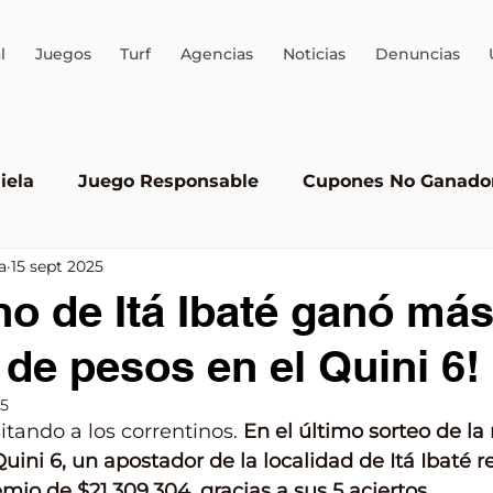
l
Juegos
Turf
Agencias
Noticias
Denuncias
iela
Juego Responsable
Cupones No Ganado
a
15 sept 2025
Quini 6
AEJO
ALEA
Brinco
Juego ileg
no de Itá Ibaté ganó más
 de pesos en el Quini 6!
25
itando a los correntinos. 
En el último sorteo de l
uini 6, un apostador de la localidad de Itá Ibaté re
io de $21.309.304, gracias a sus 5 aciertos.