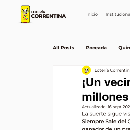
Inicio
Instituciona
All Posts
Poceada
Quin
Lotería Correntin
Lotería en Corrientes
¡Un veci
millones
Actualizado:
16 sept 20
La suerte sigue vis
Siempre Sale del Q
ganador de un prem