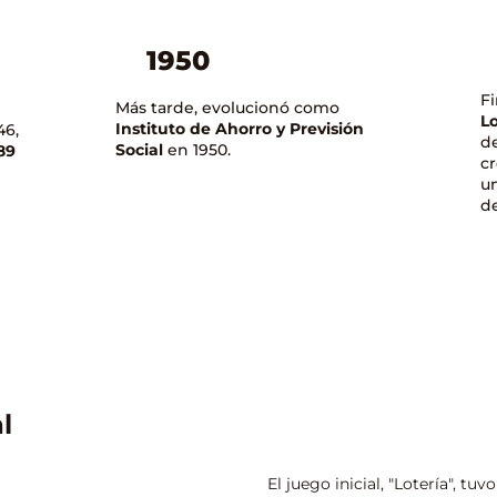
1950
F
Más tarde, evolucionó como
Lo
Instituto de Ahorro
y Previsión
46,
de
Social
en 1950.
89
c
un
de
l
El juego inicial, "Lotería", tu