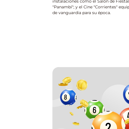
instalaciones como el Salón de Fiestas 
"Panambí"; y el Cine "Corrientes" equ
de vanguardia para su época.