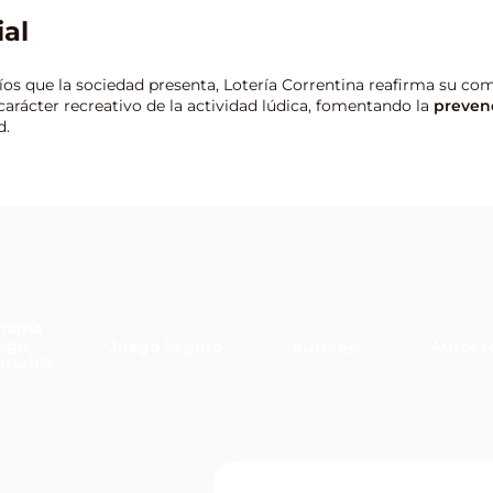
al
s que la sociedad presenta, Lotería Correntina reafirma su com
carácter recreativo de la actividad lúdica, fomentando la
prevenc
d.
grama
ego
Juego Seguro
Autoexc
Autotest
nsable