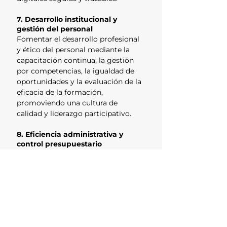
7. Desarrollo institucional y
gestión del personal
Fomentar el desarrollo profesional
y ético del personal mediante la
capacitación continua, la gestión
por competencias, la igualdad de
oportunidades y la evaluación de la
eficacia de la formación,
promoviendo una cultura de
calidad y liderazgo participativo.
8. Eficiencia administrativa y
control presupuestario
Administrar los recursos públicos
con eficiencia, eficacia, economía y
legalidad, integrando los principios
del SGC, a la planificación y control
presupuestario. Ejecutar auditorías
internas y acciones de mejora
continua que garanticen la