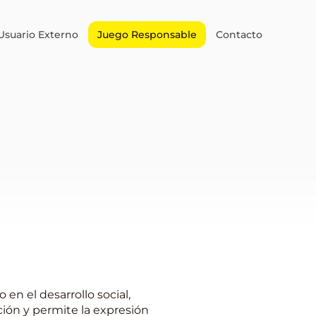
Usuario Externo
Juego Responsable
Contacto
en el desarrollo social,
ación y permite la expresión