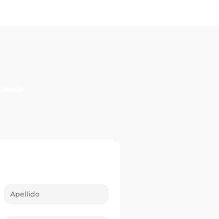
lusión