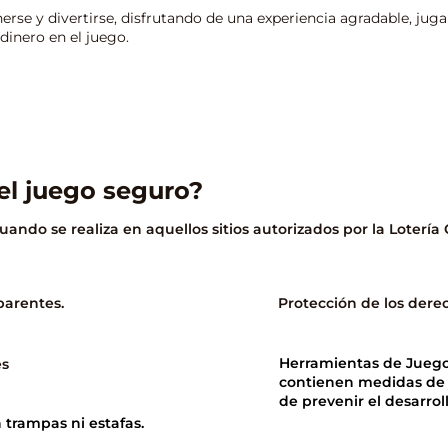
enerse y divertirse, disfrutando de una experiencia agradable, 
dinero en el juego.
el juego seguro?
cuando se realiza en aquellos sitios autorizados por la Loterí
parentes.
Protección de los dere
Herramientas de Juego
es
contienen medidas de 
de prevenir el desarro
 trampas ni estafas.