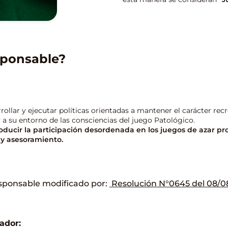
sponsable?
llar y ejecutar políticas orientadas a mantener el carácter recre
 a su entorno de las consciencias del juego Patológico.
roducir la participación desordenada en los juegos de azar p
 y asesoramiento.
ponsable modificado por:
Resolución N°0645 del 08/0
ador: