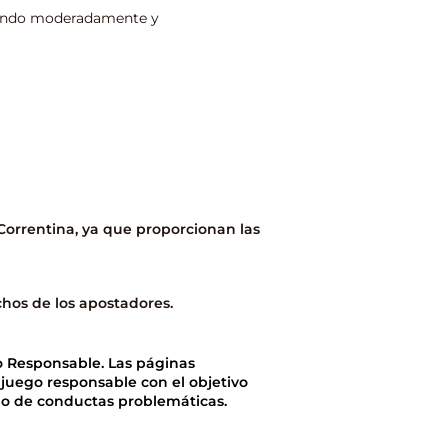
jugando moderadamente y
a Correntina, ya que proporcionan las
chos de los apostadores.
 Responsable. Las páginas
juego responsable con el objetivo
llo de conductas problemáticas.