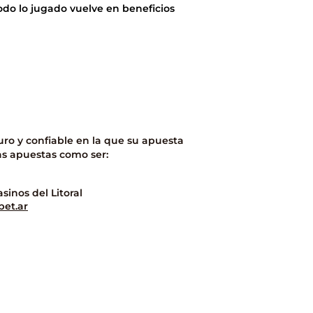
odo lo jugado vuelve en beneficios
ro y confiable en la que su apuesta
las apuestas como ser:
sinos del Litoral
bet.ar