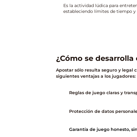
Es la actividad lúdica para entret
estableciendo límites de tiempo y 
¿Cómo se desarrolla 
Apostar sólo resulta seguro y legal 
siguientes ventajas a los jugadores:
Reglas de juego claras y trans
Protección de datos personal
Garantía de juego honesto, sin