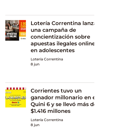
Lotería Correntina lanza
una campaña de
concientización sobre
apuestas ilegales online
en adolescentes
Lotería Correntina
8 jun
Corrientes tuvo un
ganador millonario en el
Quini 6 y se llevó más de
$1.416 millones
Lotería Correntina
8 jun