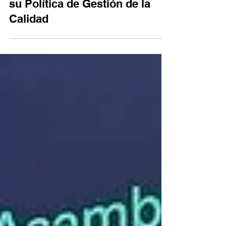
Lotería Correntina implementa
su Política de Gestión de la
Calidad