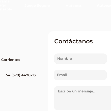
grama
ego
Juego Seguro
Autoexc
Autotest
nsable
Contáctanos
e Corrientes
+54 (379) 4476213