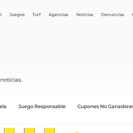
l
Juegos
Turf
Agencias
Noticias
Denuncias
noticias.
ela
Juego Responsable
Cupones No Ganadore
uini 6
AEJO
ALEA
Brinco
Juego ilegal