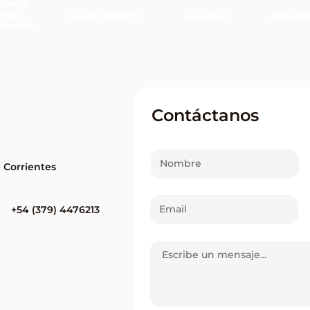
grama
ego
Juego Seguro
Autoexc
Autotest
nsable
Contáctanos
e Corrientes
+54 (379) 4476213