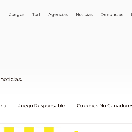
l
Juegos
Turf
Agencias
Noticias
Denuncias
noticias.
ela
Juego Responsable
Cupones No Ganadore
uini 6
AEJO
ALEA
Brinco
Juego ilegal