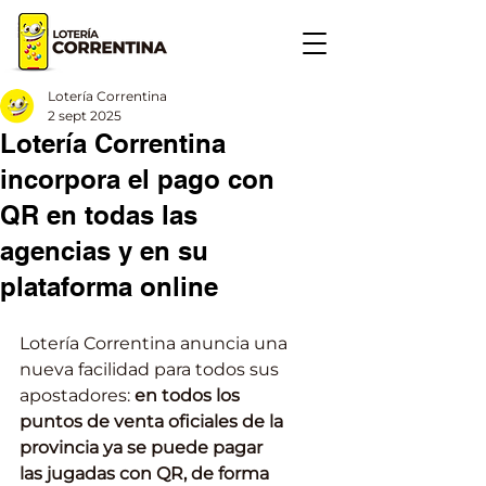
Lotería Correntina
2 sept 2025
Lotería Correntina
incorpora el pago con
QR en todas las
agencias y en su
plataforma online
Lotería Correntina anuncia una 
nueva facilidad para todos sus 
apostadores: 
en todos los 
puntos de venta oficiales de la 
provincia ya se puede pagar 
las jugadas con QR, de forma 