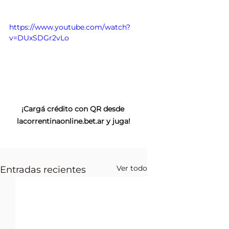
https://www.youtube.com/watch?
v=DUxSDGr2vLo
¡Cargá crédito con QR desde 
lacorrentinaonline.bet.ar
 y juga!
Ver todo
Entradas recientes