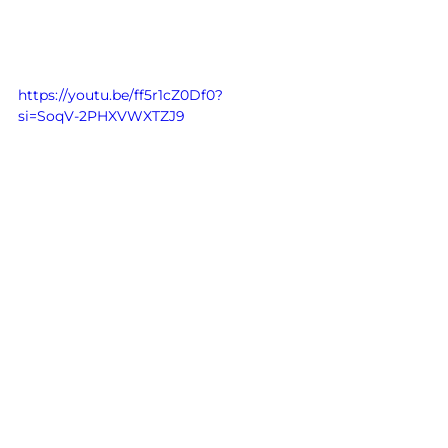
https://youtu.be/ff5r1cZ0Df0?
si=SoqV-2PHXVWXTZJ9
Estreno del documental domingo 
8 de marzo 21 hs.
Ver todo
Entradas recientes