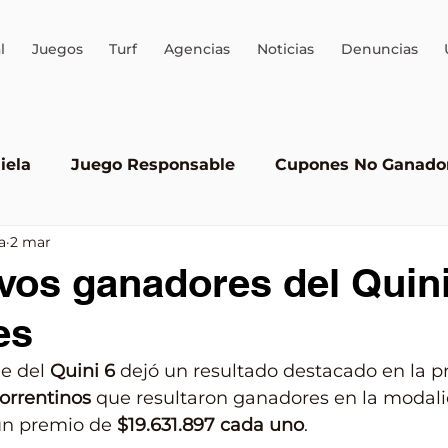
l
Juegos
Turf
Agencias
Noticias
Denuncias
iela
Juego Responsable
Cupones No Ganado
a
2 mar
Quini 6
AEJO
ALEA
Brinco
Juego ileg
vos ganadores del Quini
es
e del 
Quini 6
 dejó un resultado destacado en la pr
orrentinos
 que resultaron ganadores en la modal
un premio de 
$19.631.897 cada uno
.