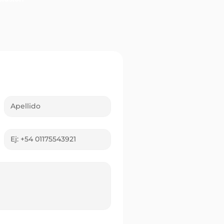
ganadores correntinos
l Quini 6: premios en
 de los Libres y Capital