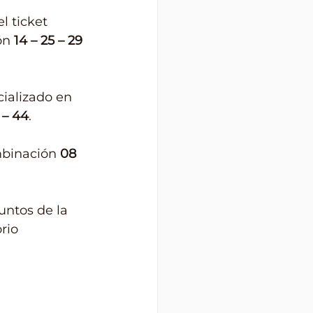
l ticket 
ón 
14 – 25 – 29 
cializado en 
3 – 44
.
mbinación 
08 
untos de la 
rio 