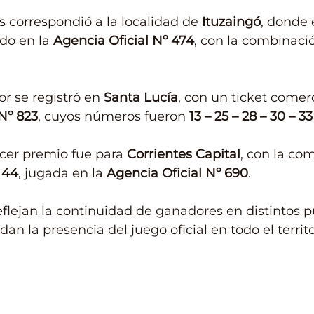
 correspondió a la localidad de 
Ituzaingó
, donde e
do en la 
Agencia Oficial Nº 474
, con la combinaci
r se registró en 
Santa Lucía
, con un ticket comer
Nº 823
, cuyos números fueron 
13 – 25 – 28 – 30 – 3
rcer premio fue para 
Corrientes Capital
, con la co
– 44
, jugada en la 
Agencia Oficial Nº 690
.
eflejan la continuidad de ganadores en distintos p
dan la presencia del juego oficial en todo el territo