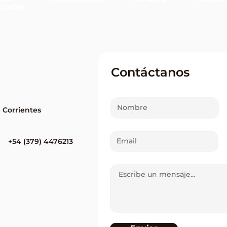
nsable
Corrientes tuvo un ganador
Dos 
millonario en el Quini 6 y se
en e
llevó más de $1.416
Paso
millones
Contáctanos
e Corrientes
+54 (379) 4476213