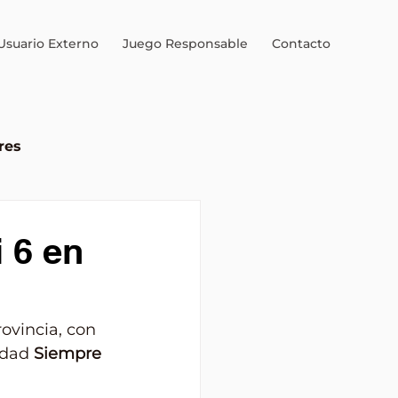
Usuario Externo
Juego Responsable
Contacto
res
al
 6 en
ovincia, con 
idad 
Siempre 