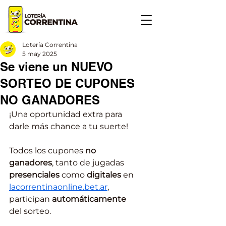
Lotería Correntina
5 may 2025
Se viene un NUEVO
SORTEO DE CUPONES
NO GANADORES
¡Una oportunidad extra para 
darle más chance a tu suerte! 
Todos los cupones 
no 
ganadores
, tanto de jugadas 
presenciales
 como 
digitales
 en 
lacorrentinaonline.bet.ar
, 
participan 
automáticamente
del sorteo.