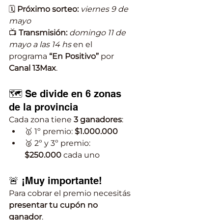
🗓 
Próximo sorteo:
viernes 9 de 
mayo
📺 
Transmisión:
domingo 11 de 
mayo a las 14 hs
 en el 
programa 
“En Positivo”
 por 
Canal 13Max
.
🗺 Se divide en 6 zonas 
de la provincia
Cada zona tiene 
3 ganadores
:
🥇 1º premio: 
$1.000.000
🥈 2º y 3º premio: 
$250.000
 cada uno
🚨 ¡Muy importante!
Para cobrar el premio necesitás 
presentar tu cupón no 
ganador
.