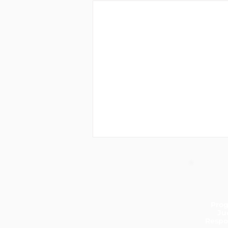
Pro
Ju
Respo