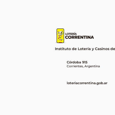
Corrientes tuvo un ganador
millonario en el Quini 6 y se
llevó más de $1.416
millones
Instituto de Lotería y Casinos d
Córdoba 915
Corrientes, Argentina
loteriacorrentina.gob.ar