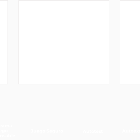
grama
ego
Juego Seguro
Autoexc
Autotest
nsable