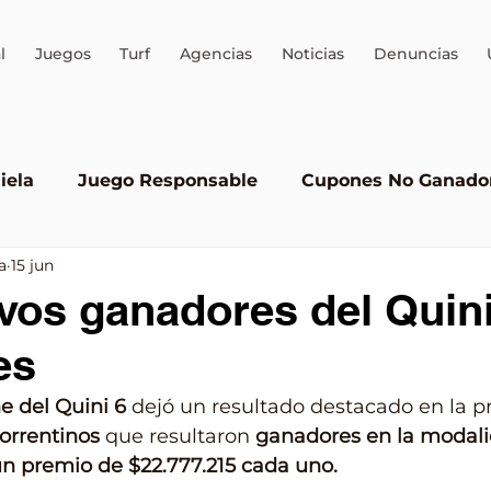
l
Juegos
Turf
Agencias
Noticias
Denuncias
iela
Juego Responsable
Cupones No Ganado
a
15 jun
Quini 6
AEJO
ALEA
Brinco
Juego ileg
vos ganadores del Quini
es
e del Quini 6
 dejó un resultado destacado en la pr
orrentinos
 que resultaron 
ganadores en la modal
un premio de $22.777.215 cada uno.