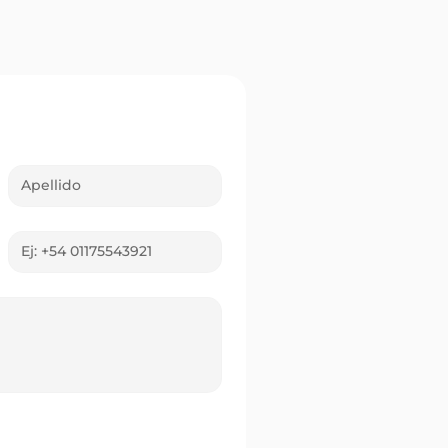
ganadores correntinos
l Quini 6: premios en
 de los Libres y Capital