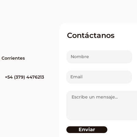
Tres nuevos ganadores del
Dos 
Quini 6 en Corrientes
en e
Paso
Contáctanos
e Corrientes
+54 (379) 4476213
Enviar